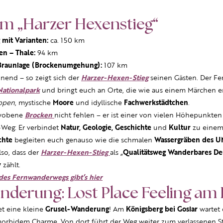
m „Harzer Hexenstieg“
mit Varianten:
ca. 150 km
en – Thale:
94 km
 Braunlage (Brockenumgehung):
107 km
nnend – so zeigt sich der
Harzer-Hexen-Stieg
seinen Gästen. Der Fe
Nationalpark
und bringt euch an Orte, die wie aus einem Märchen 
ippen
, mystische
Moore
und idyllische
Fachwerkstädtchen
.
mwobene
Brocken
nicht fehlen – er ist einer von vielen Höhepunkte
-Weg: Er verbindet
Natur, Geologie, Geschichte
und
Kultur
zu einem
chte
begleiten euch genauso wie die schmalen
Wassergräben des 
lso, dass der
Harzer-Hexen-Stieg
als „
Qualitätsweg Wanderbares De
y
zählt.
es Fernwanderwegs gibt’s hier
nderung: Lost Place Feeling am
et eine kleine
Grusel-Wanderung
! Am
Königsberg bei Goslar
wartet 
orbidem Charme. Von dort führt der Weg weiter zum verlassenen St