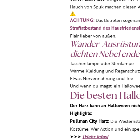
Hauch von Spuk machen diesen A
ACHTUNG:
Das Betreten sogena
Straftatbestand des Hausfriedens
Flair lieber von außen.
Wander-Ausrüstung
dichten Nebel endet
Taschenlampe oder Stirnlampe
Warme Kleidung und Regenschut
Etwas Nervennahrung und Tee
Und wenn du magst: ein Hallowee
Die besten Hal
Der Harz kann an Halloween nicht 
Highlights:
Pullman City Harz:
Die Westernst
Kostüme. Wer Action und ein spekt
➤➤➤
[Mehr Infos]