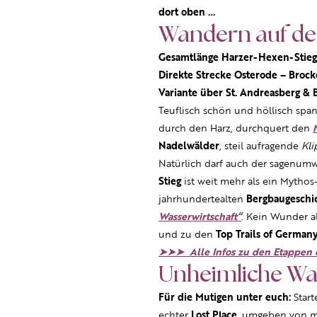
dort oben …
Wandern auf de
Gesamtlänge Harzer-Hexen-Stieg 
Direkte Strecke Osterode – Brock
Variante über St. Andreasberg &
Teuflisch schön und höllisch spa
durch den Harz, durchquert den
Nadelwälder
, steil aufragende
Kl
Natürlich darf auch der sagenu
Stieg
ist weit mehr als ein Mythos
jahrhundertealten
Bergbaugeschi
Wasserwirtschaft“
. Kein Wunder a
und zu den
Top Trails of German
➤➤➤ Alle Infos zu den Etappen d
Unheimliche Wa
Für die Mutigen unter euch:
Start
echter
Lost Place
, umgeben von m