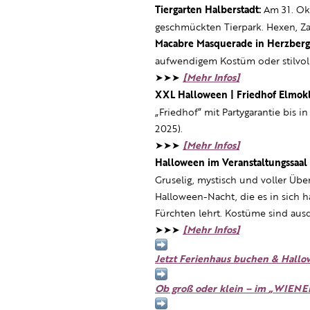
Tiergarten Halberstadt:
Am 31. Ok
geschmückten Tierpark. Hexen, Z
Macabre Masquerade in Herzberg
aufwendigem Kostüm oder stilvoller
➤➤➤
[Mehr Infos]
XXL Halloween | Friedhof Elmok
„Friedhof“ mit Partygarantie bis 
2025).
➤➤➤
[Mehr Infos]
Halloween im Veranstaltungssaal 
Gruselig, mystisch und voller Übe
Halloween-Nacht, die es in sich h
Fürchten lehrt. Kostüme sind aus
➤➤➤
[Mehr Infos]
Jetzt Ferienhaus buchen & Hallo
Ob groß oder klein – im
„
WIENE