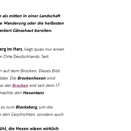
als mitten in einer Landschaft
ige Wanderung oder die heißesten
antiert Gänsehaut bereiten.
Berg im Harz
, liegt quasi nur einen
en Orte Deutschlands. Seit
n auf dem Brocken. Dieses Bild
lder. Die
Brockenhexen
sind
ass der
Brocken
erst seit dem 17.
d machte den
Hexentanz
g es zum
Blocksberg
, um die
n den Geschichten, sondern auch
ühl, die Hexen wären wirklich