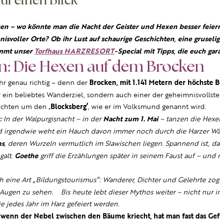
uf einen Blick
n – wo könnte man die Nacht der Geister und Hexen besser feiern 
isvoller Orte? Ob ihr Lust auf schaurige Geschichten, eine grusel
ommt unser
Torfhaus HARZRESORT
-Special mit Tipps, die euch gar
n: Die Hexen auf dem Brocken
ihr genau richtig – denn der
Brocken, mit 1.141 Metern der höchste 
nur ein beliebtes Wanderziel, sondern auch einer der geheimnisvollst
hichten um den
‚Blocksberg‘
, wie er im Volksmund genannt wird.
:
In der Walpurgisnacht – in der
Nacht zum 1. Mai
– tanzen die Hexe
nd irgendwie weht ein Hauch davon immer noch durch die Harzer Wä
ns
, deren Wurzeln vermutlich im Slawischen liegen. Spannend ist, d
galt.
Goethe
griff die Erzählungen später in seinem Faust auf – un
 eine Art „Bildungstourismus“: Wanderer, Dichter und Gelehrte zo
ugen zu sehen. Bis heute lebt dieser Mythos weiter – nicht nur i
die jedes Jahr im Harz gefeiert werden.
wenn der Nebel zwischen den Bäume kriecht, hat man fast das Gef