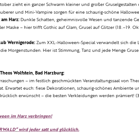
tober zieht ein ganzer Schwarm kleiner und großer Gruselgestalten
auberer und Mini-Vampire sorgen für eine schaurig-schöne Hallowe
 am Harz:
Dunkle Schatten, geheimnisvolle Wesen und tanzende Ges
 Maske – hier trifft Gothic auf Glam, Grusel auf Glitzer (18.–19. Ok
lub Wernigerode:
Zum XXL-Halloween-Special verwandelt sich die L
in die Morgenstunden. Hier ist Stimmung, Tanz und jede Menge Gruse
Theos Wolfstein, Bad Harzburg:
rraschungen – im festlich geschmückten Veranstaltungssaal von Theos
at. Erwartet euch: fiese Dekorationen, schaurig-schönes Ambiente un
drücklich erwünscht – die besten Verkleidungen werden prämiert! (3
ween im Harz verbringen!
RWALD
“
wird jeder satt und glücklich.