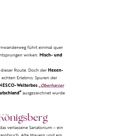
rnwanderweg führt einmal quer
entsprungen wirken:
Misch- und
n dieser Route. Doch der
Hexen-
 echten Erlebnis. Spuren der
UNESCO-Welterbes
„Oberharzer
utschland“
ausgezeichnet wurde
 Königsberg
das verlassene Sanatorium – ein
einbruch. Alte Mauern und ein