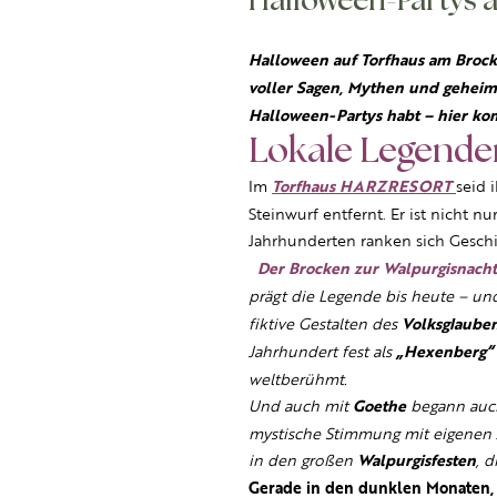
Halloween-Partys a
Halloween auf Torfhaus am Brocke
voller Sagen, Mythen und geheimn
Halloween-Partys habt – hier k
Lokale Legende
Im
Torfhaus HARZRESORT
seid 
Steinwurf entfernt. Er ist nicht 
Jahrhunderten ranken sich Gesc
Der Brocken zur Walpurgisnacht
prägt die Legende bis heute – u
fiktive Gestalten des
Volksglaube
Jahrhundert fest als
„Hexenberg“
weltberühmt.
Und auch mit
Goethe
begann auch
mystische Stimmung mit eigenen A
in den großen
Walpurgisfesten
, 
Gerade in den dunklen Monaten, 