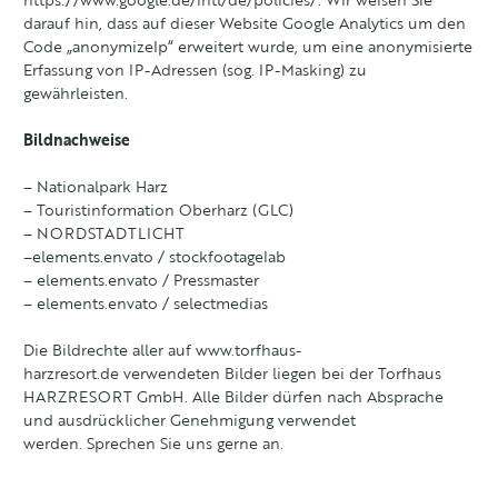
https://www.google.de/intl/de/policies/
. Wir weisen Sie
darauf hin, dass auf dieser Website Google Analytics um den
Code „anonymizeIp“ erweitert wurde, um eine anonymisierte
Erfassung von IP-Adressen (sog. IP-Masking) zu
gewährleisten.
Bildnachweise
– Nationalpark Harz
– Touristinformation Oberharz (GLC)
– NORDSTADTLICHT
–
elements.envato / stockfootagelab
–
elements.envato / Pressmaster
–
elements.envato / selectmedias
Die Bildrechte aller auf
www.torfhaus-
harzresort.de
verwendeten Bilder liegen bei der Torfhaus
HARZRESORT GmbH. Alle Bilder dürfen nach Absprache
und ausdrücklicher Genehmigung verwendet
werden. Sprechen Sie uns gerne an.