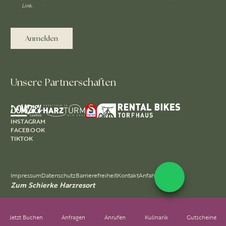
Link.
Anmelden
Unsere Partnerschaften
INSTAGRAM
FACEBOOK
TIKTOK
Impressum
Datenschutz
Barrierefreiheit
Kontakt
Anfahrt
Zum Schierke Harzresort
Jetzt Buchen
Anfragen
Anrufen
Kulinarik
Gutscheine