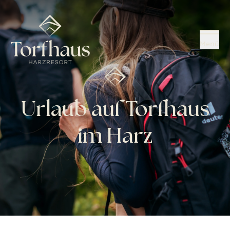
Menü
Urlaub auf Torfhaus
im Harz