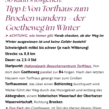
So kann’s losgehen!
Tipp 1: Von Torfhaus zum
Brocken wandern – der
Goetheweg im Winter
➤ ACHTUNG, wie immer gilt:
Vorab checken, ob der Weg im
Winter ausgewiesen ist und keine Gefahr besteht!
Schwierigkeit: mittel bis schwer (je nach Witterung)
Strecke: ca. 8,8 km
Dauer: ca. 2,5-3 Std
Startpunkt:
Nationalpark-Besucherzentrum TorfHaus
Von
dort dem
Goetheweg
parallel zur
B4
folgen. Nach den letzten
Häusern von Torfhaus gelangt man zum Großen
Torfhausmoor
, das über einen
Bohlensteg
durchquert wird.
Weiter führt der Weg durch das Moorgebiet und entlang des
Abbegraben
, einem
historischen Wasserlauf der Oberharzer
Wasserwirtschaft
, Richtung
Brocken
.
➤ Fun Fact:
der Goetheweg ist Teil des Harzer-Hexen-Stiegs