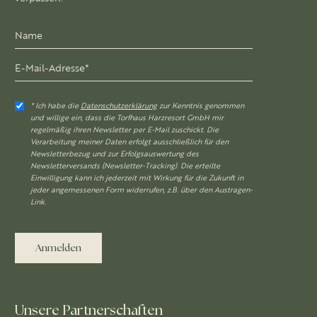
* Ich habe die
Datenschutzerklärung
zur Kenntnis genommen
und willige ein, dass die Torfhaus Harzresort GmbH mir
regelmäßig ihren Newsletter per E-Mail zuschickt. Die
Verarbeitung meiner Daten erfolgt ausschließlich für den
Newsletterbezug und zur Erfolgsauswertung des
Newsletterversands (Newsletter-Tracking). Die erteilte
Einwilligung kann ich jederzeit mit Wirkung für die Zukunft in
jeder angemessenen Form widerrufen, z.B. über den Austragen-
Link.
Anmelden
Unsere Partnerschaften